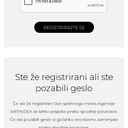
REGISTRIRAJTE SE
Ste že registrirani ali ste
pozabili geslo
Če ste že registrirani član spletnega mesta Agencije
ARTINDEX se lahko prijavite preko spodnje povezave.
Če ste pozabili geslo si ga lahko enostavno zamenjate
preko spodnje povezave.