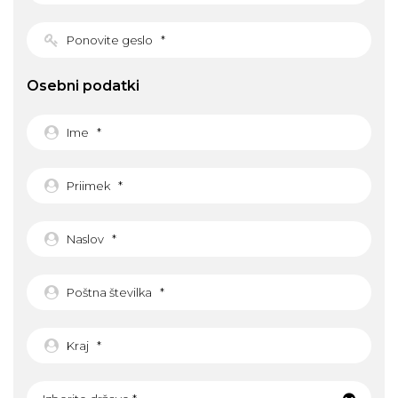
Osebni podatki