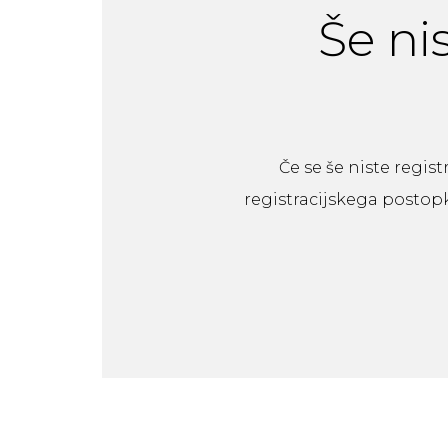
Še nis
Če se še niste regis
registracijskega postopk