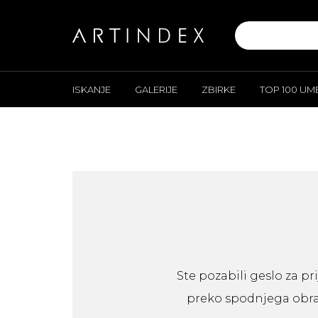
ISKANJE
GALERIJE
ZBIRKE
TOP 100 UM
Ste pozabili geslo za p
preko spodnjega obraz