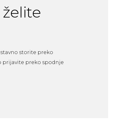
 želite
ostavno storite preko
o prijavite preko spodnje