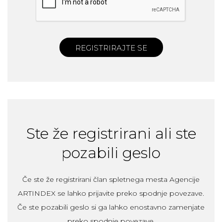
REGISTRIRAJTE SE
Ste že registrirani ali ste
pozabili geslo
Če ste že registrirani član spletnega mesta Agencije
ARTINDEX se lahko prijavite preko spodnje povezave.
Če ste pozabili geslo si ga lahko enostavno zamenjate
preko spodnje povezave.