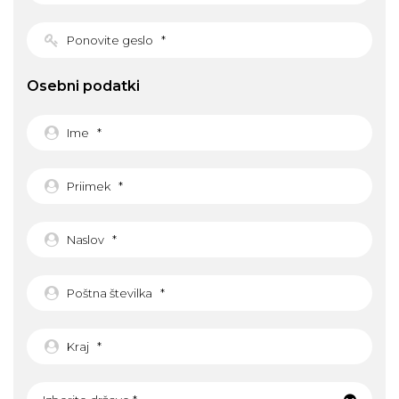
Osebni podatki