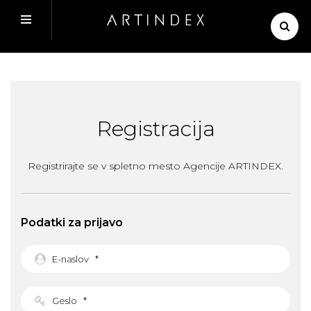
Registracija
Registrirajte se v spletno mesto Agencije ARTINDEX.
Podatki za prijavo