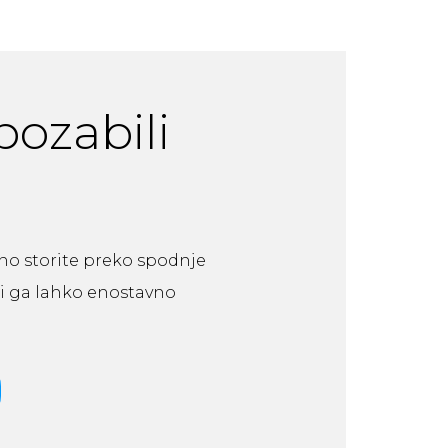
 pozabili
vno storite preko spodnje
 si ga lahko enostavno