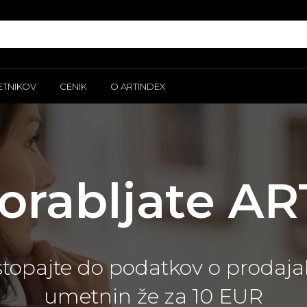
ETNIKOV
CENIK
O ARTINDEX
porabljate A
dostopajte do podatkov o prodaj
umetnin že za 10 EUR