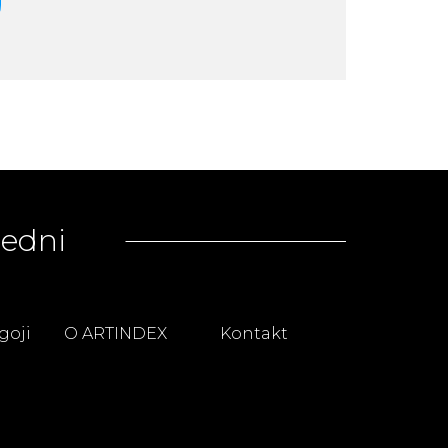
redni
goji
O ARTINDEX
Kontakt
.