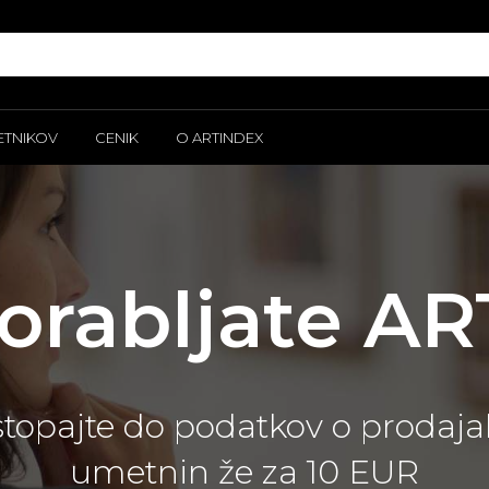
ETNIKOV
CENIK
O ARTINDEX
porabljate A
dostopajte do podatkov o prodaj
umetnin že za 10 EUR