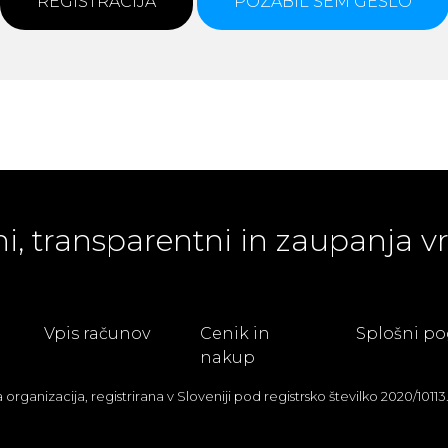
REGISTRACIJA
POZABIL SEM GESLO
ni, transparentni in zaupanja v
Vpis računov
Cenik in
Splošni po
nakup
anizacija, registrirana v Sloveniji pod registrsko številko 2020/10113