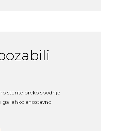
 pozabili
vno storite preko spodnje
 si ga lahko enostavno