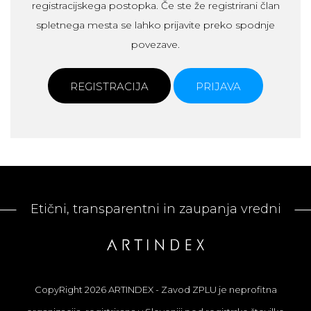
registracijskega postopka. Če ste že registrirani član
spletnega mesta se lahko prijavite preko spodnje
povezave.
REGISTRACIJA
PRIJAVA
Etični, transparentni in zaupanja vredni
CopyRight 2026 ARTINDEX - Zavod ZPLU je neprofitna